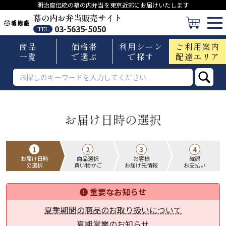
明治座伝統の幕の内弁当を東京近郊にお届けいたします
幕の内お弁当販売サイト
03-5635-5050
TEL
商品
価格帯
利用シーン
ご利用案内
一覧
で選ぶ
で探す
配達エリア
お届け日時の選択
1
2
3
4
お届け日時
商品選択
お客様
確認
の選択
買い物かご
お届け先情報
お支払い
重要なお知らせ
夏季期間の商品のお取り扱いについて
夏期営業のお知らせ