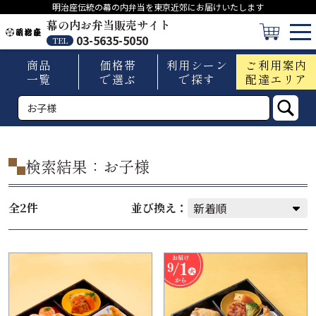
明治座伝統の幕の内弁当を東京近郊にお届けいたします
幕の内お弁当販売サイト
03-5635-5050
TEL
商品
価格帯
利用シーン
ご利用案内
一覧
で選ぶ
で探す
配達エリア
検索結果：お子様
全2件
並び換え：