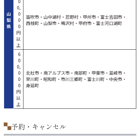
0
0,
山
0
笛吹市・
山中湖村・
忍野村・
甲州市・
富士吉田市・
梨
0
西桂町・
山梨市・
鳴沢村・
甲府市・
富士河口湖町
県
0
円
以
上
6
0
0,
0
北杜市・
南アルプス市・
南部町・
甲斐市・
韮崎市・
0
早川町・
昭和町・
市川三郷町・
富士川町・
中央市・
0
身延町
円
以
上
予約・キャンセル