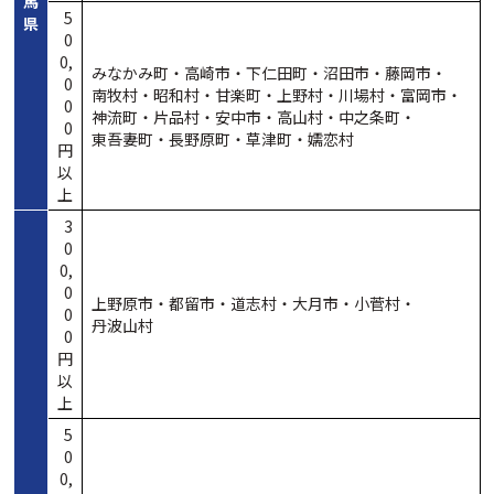
馬
5
県
0
0,
みなかみ町・
高崎市・
下仁田町・
沼田市・
藤岡市・
0
南牧村・
昭和村・
甘楽町・
上野村・
川場村・
富岡市・
0
神流町・
片品村・
安中市・
高山村・
中之条町・
0
東吾妻町・
長野原町・
草津町・
嬬恋村
円
以
上
3
0
0,
0
上野原市・
都留市・
道志村・
大月市・
小菅村・
0
丹波山村
0
円
以
上
5
0
0,