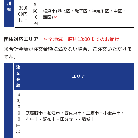
川
6,
30,0
県
60
横浜市(港北区・
磯子区・
神奈川区・
中区・
00円
0
西区
)
＊
以上
円
団体対応エリア
＊全地域 原則13:00までのお届け
※合計金額が注文金額に満たない場合、ご注文いただけま
せん。
注
文
エリア
金
額
3
0,
0
0
武蔵野市・
狛江市・
西東京市・
三鷹市・
小金井市・
0
府中市・
調布市・
国分寺市・
稲城市
円
以
上