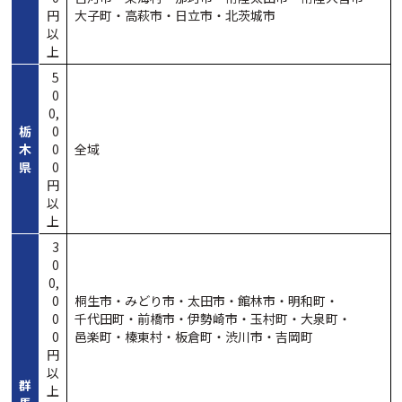
円
大子町・
高萩市・
日立市・
北茨城市
以
上
5
0
0,
栃
0
木
0
全域
県
0
円
以
上
3
0
0,
0
桐生市・
みどり市・
太田市・
館林市・
明和町・
0
千代田町・
前橋市・
伊勢崎市・
玉村町・
大泉町・
0
邑楽町・
榛東村・
板倉町・
渋川市・
吉岡町
円
以
群
上