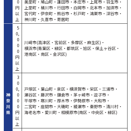
0
美里町・
鳩山町・
蓮田市・
本庄市・
上尾市・
羽生市・
円
上里町・
桶川市・
行田市・
白岡市・
北本市・
加須市・
以
宮代町・
伊奈町・
熊谷市・
杉戸町・
鴻巣市・
深谷市・
上
神川町・
久喜市・
寄居町
5
0,
0
川崎市(高津区・
宮前区・
多摩区・
麻生区)・
0
横浜市(青葉区・
緑区・
都筑区・
旭区・
保土ヶ谷区・
0
港南区・
南区・
金沢区)
円
以
上
3
0
0,
戸塚区・
葉山町・
泉区・
横須賀市・
栄区・
三浦市・
神
0
瀬谷区・
藤沢市・
鎌倉市・
茅ヶ崎市・
逗子市・
奈
0
平塚市・
寒川町・
厚木市・
伊勢原市・
大和市・
川
0
二宮町・
座間市・
大磯町・
綾瀬市・
秦野市・
清川村・
県
円
海老名市・
愛川町・
相模原市(南区・
中央区・
緑区)
以
上