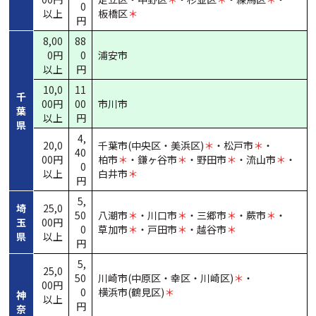
0
以上
板橋区
＊
円
8,00
88
0円
0
浦安市
以上
円
10,0
11
千
00円
00
市川市
葉
以上
円
県
4,
20,0
千葉市(中央区・
美浜区)
＊
・
松戸市
＊
・
40
00円
柏市
＊
・
鎌ヶ谷市
＊
・
野田市
＊
・
流山市
＊
・
0
以上
白井市
＊
円
5,
埼
25,0
50
八潮市
＊
・
川口市
＊
・
三郷市
＊
・
蕨市
＊
・
玉
00円
0
草加市
＊
・
戸田市
＊
・
越谷市
＊
県
以上
円
5,
25,0
50
川崎市(中原区・
幸区・
川崎区)
＊
・
00円
0
横浜市(鶴見区)
＊
神
以上
円
奈