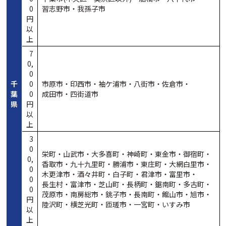
0
習志野市・
我孫子市
円
以
上
7
0,
0
千
0
市原市・
印西市・
袖ケ浦市・
八街市・
佐倉市・
葉
0
成田市・
四街道市
県
円
以
上
3
0
栄町・
山武市・
大多喜町・
神崎町・
東金市・
御宿町・
0,
香取市・
九十九里町・
勝浦市・
東庄町・
大網白里市・
0
木更津市・
酒々井町・
白子町・
君津市・
富里市・
0
長生村・
富津市・
芝山町・
長柄町・
鋸南町・
多古町・
0
茂原市・
南房総市・
銚子市・
長南町・
館山市・
旭市・
円
陸沢町・
横芝光町・
匝瑳市・
一宮町・
いすみ市
以
上