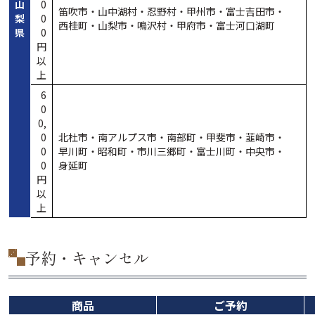
山
0
笛吹市・
山中湖村・
忍野村・
甲州市・
富士吉田市・
梨
0
西桂町・
山梨市・
鳴沢村・
甲府市・
富士河口湖町
県
0
円
以
上
6
0
0,
0
北杜市・
南アルプス市・
南部町・
甲斐市・
韮崎市・
0
早川町・
昭和町・
市川三郷町・
富士川町・
中央市・
0
身延町
円
以
上
予約・キャンセル
商品
ご予約