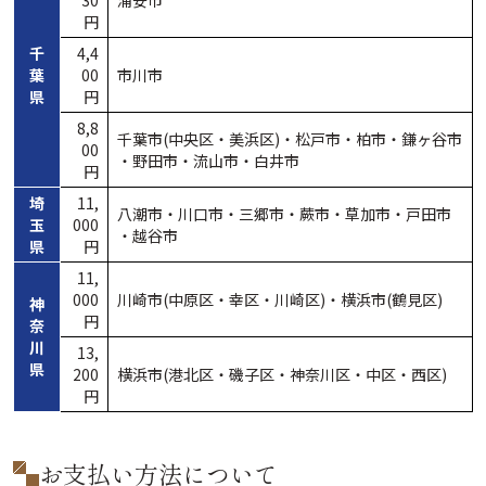
30
浦安市
円
千
4,4
葉
00
市川市
県
円
8,8
千葉市(中央区・
美浜区)・
松戸市
・
柏市
・
鎌ヶ谷市
00
・
野田市
・
流山市
・
白井市
円
埼
11,
八潮市
・
川口市
・
三郷市
・
蕨市
・
草加市
・
戸田市
玉
000
・
越谷市
県
円
11,
000
川崎市(中原区・
幸区・
川崎区)・
横浜市(鶴見区)
神
円
奈
川
13,
県
200
横浜市(港北区・
磯子区・
神奈川区・
中区・
西区
)
円
お支払い方法について