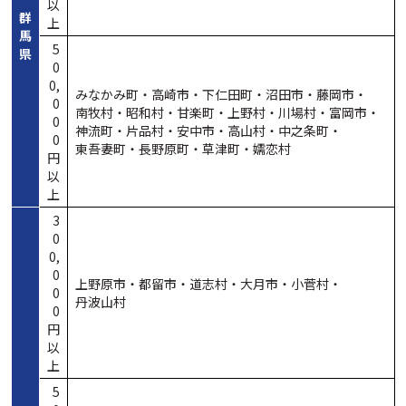
以
群
上
馬
5
県
0
0,
みなかみ町・
高崎市・
下仁田町・
沼田市・
藤岡市・
0
南牧村・
昭和村・
甘楽町・
上野村・
川場村・
富岡市・
0
神流町・
片品村・
安中市・
高山村・
中之条町・
0
東吾妻町・
長野原町・
草津町・
嬬恋村
円
以
上
3
0
0,
0
上野原市・
都留市・
道志村・
大月市・
小菅村・
0
丹波山村
0
円
以
上
5