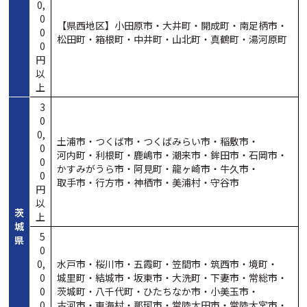
0,
0
【県西地区】小田原市・
大井町・
開成町・
南足柄市・
0
松田町・
箱根町・
中井町・
山北町・
真鶴町・
湯河原町
0
円
以
上
3
0
0,
土浦市・
つくば市・
つくばみらい市・
稲敷市・
0
河内町・
利根町・
鹿嶋市・
潮来市・
鉾田市・
石岡市・
0
かすみがうら市・
阿見町・
龍ヶ崎市・
牛久市・
0
取手市・
行方市・
神栖市・
美浦村・
守谷市
円
以
茨
上
城
5
県
0
0,
水戸市・
桜川市・
五霞町・
笠間市・
筑西市・
境町・
0
城里町・
結城市・
坂東市・
大洗町・
下妻市・
常総市・
0
茨城町・
八千代町・
ひたちなか市・
小美玉市・
0
古河市・
東海村・
那珂市・
常陸太田市・
常陸大宮市・