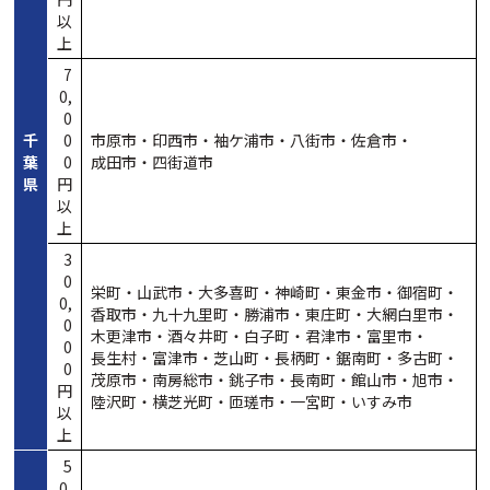
以
上
7
0,
0
千
0
市原市・
印西市・
袖ケ浦市・
八街市・
佐倉市・
葉
0
成田市・
四街道市
県
円
以
上
3
0
栄町・
山武市・
大多喜町・
神崎町・
東金市・
御宿町・
0,
香取市・
九十九里町・
勝浦市・
東庄町・
大網白里市・
0
木更津市・
酒々井町・
白子町・
君津市・
富里市・
0
長生村・
富津市・
芝山町・
長柄町・
鋸南町・
多古町・
0
茂原市・
南房総市・
銚子市・
長南町・
館山市・
旭市・
円
陸沢町・
横芝光町・
匝瑳市・
一宮町・
いすみ市
以
上
5
0,