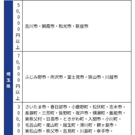
5
0,
0
0
吉川市・
朝霞市・
和光市・
新座市
0
円
以
上
7
0,
0
埼
0
ふじみ野市・
所沢市・
富士見市・
狭山市・
川越市
玉
0
県
円
以
上
3
さいたま市・
春日部市・
小鹿野町・
松伏町・
志木市・
0
長瀞町・
三芳町・
皆野町・
坂戸市・
横瀬町・
飯能市・
0,
東秩父村・
日高市・
ときがわ町・
入間市・
小川町・
0
毛呂山町・
嵐山町・
越生町・
滑川町・
鶴ヶ島市・
0
東松山市・
秩父市・
吉見町・
川島町・
幸手市・