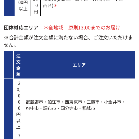
00円
0
西区
)
＊
以上
円
団体対応エリア
＊全地域 原則13:00までのお届け
※合計金額が注文金額に満たない場合、ご注文いただけま
せん。
注
文
エリア
金
額
3
0,
0
0
武蔵野市・
狛江市・
西東京市・
三鷹市・
小金井市・
0
府中市・
調布市・
国分寺市・
稲城市
円
以
上
7