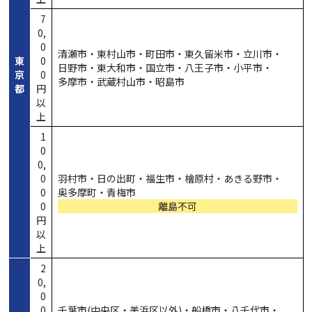
7
0,
0
清瀬市・
東村山市・
町田市・
東久留米市・
立川市・
東
0
日野市・
東大和市・
国立市・
八王子市・
小平市・
京
0
多摩市・
武蔵村山市・
昭島市
都
円
以
上
1
0
0,
0
羽村市・
日の出町・
福生市・
檜原村・
あきる野市・
0
奥多摩町・
青梅市
0
離島不可
円
以
上
2
0,
0
0
千葉市(中央区・
美浜区以外)・
船橋市・
八千代市・