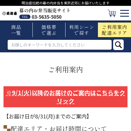
明治座伝統の幕の内弁当を東京近郊にお届けいたします
幕の内お弁当販売サイト
03-5635-5050
TEL
商品
価格帯
利用シーン
ご利用案内
一覧
で選ぶ
で探す
配達エリア
ご利用案内
※9/1(火)以降のお届けのご案内はこちらをク
リック
【お届け日が8/31(月)までのご案内】
配達エリア・お届け時間について