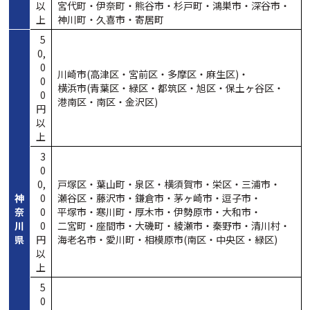
以
宮代町・
伊奈町・
熊谷市・
杉戸町・
鴻巣市・
深谷市・
上
神川町・
久喜市・
寄居町
5
0,
0
川崎市(高津区・
宮前区・
多摩区・
麻生区)・
0
横浜市(青葉区・
緑区・
都筑区・
旭区・
保土ヶ谷区・
0
港南区・
南区・
金沢区)
円
以
上
3
0
0,
戸塚区・
葉山町・
泉区・
横須賀市・
栄区・
三浦市・
神
0
瀬谷区・
藤沢市・
鎌倉市・
茅ヶ崎市・
逗子市・
奈
0
平塚市・
寒川町・
厚木市・
伊勢原市・
大和市・
川
0
二宮町・
座間市・
大磯町・
綾瀬市・
秦野市・
清川村・
県
円
海老名市・
愛川町・
相模原市(南区・
中央区・
緑区)
以
上
5
0