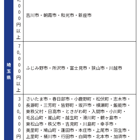
0
0
吉川市・
朝霞市・
和光市・
新座市
0
円
以
上
7
0,
0
埼
0
ふじみ野市・
所沢市・
富士見市・
狭山市・
川越市
玉
0
県
円
以
上
3
さいたま市・
春日部市・
小鹿野町・
松伏町・
志木市・
0
長瀞町・
三芳町・
皆野町・
坂戸市・
横瀬町・
飯能市・
0,
東秩父村・
日高市・
ときがわ町・
入間市・
小川町・
0
毛呂山町・
嵐山町・
越生町・
滑川町・
鶴ヶ島市・
0
東松山市・
秩父市・
吉見町・
川島町・
幸手市・
0
美里町・
鳩山町・
蓮田市・
本庄市・
上尾市・
羽生市・
円
上里町・
桶川市・
行田市・
白岡市・
北本市・
加須市・