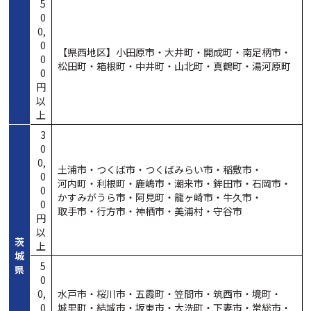
5
0
0,
0
【県西地区】小田原市・
大井町・
開成町・
南足柄市・
0
松田町・
箱根町・
中井町・
山北町・
真鶴町・
湯河原町
0
円
以
上
3
0
0,
土浦市・
つくば市・
つくばみらい市・
稲敷市・
0
河内町・
利根町・
鹿嶋市・
潮来市・
鉾田市・
石岡市・
0
かすみがうら市・
阿見町・
龍ヶ崎市・
牛久市・
0
取手市・
行方市・
神栖市・
美浦村・
守谷市
円
以
茨
上
城
5
県
0
0,
水戸市・
桜川市・
五霞町・
笠間市・
筑西市・
境町・
0
城里町・
結城市・
坂東市・
大洗町・
下妻市・
常総市・