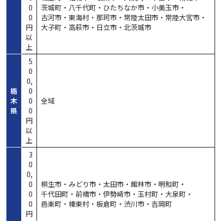
0
茨城町・
八千代町・
ひたちなか市・
小美玉市・
0
古河市・
東海村・
那珂市・
常陸太田市・
常陸大宮市・
円
大子町・
高萩市・
日立市・
北茨城市
以
上
5
0
0,
栃
0
木
0
全域
県
0
円
以
上
3
0
0,
0
桐生市・
みどり市・
太田市・
館林市・
明和町・
0
千代田町・
前橋市・
伊勢崎市・
玉村町・
大泉町・
0
邑楽町・
榛東村・
板倉町・
渋川市・
吉岡町
円