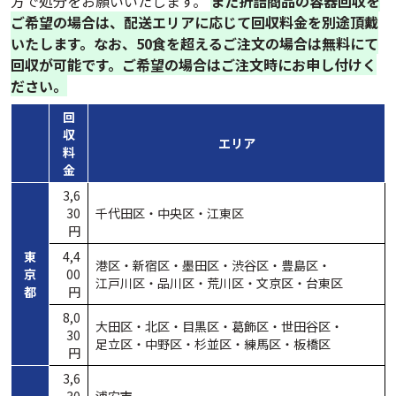
方で処分をお願いいたします。
また折詰商品の容器回収を
ご希望の場合は、配送エリアに応じて回収料金を別途頂戴
いたします。なお、50食を超えるご注文の場合は無料にて
回収が可能です。ご希望の場合はご注文時にお申し付けく
ださい。
回
収
エリア
料
金
3,6
30
千代田区・
中央区・
江東区
円
東
4,4
港区・
新宿区・
墨田区・
渋谷区・
豊島区・
京
00
江戸川区・
品川区・
荒川区・
文京区・
台東区
都
円
8,0
大田区・
北区・
目黒区・
葛飾区・
世田谷区・
30
足立区・
中野区
・
杉並区
・
練馬区
・
板橋区
円
3,6