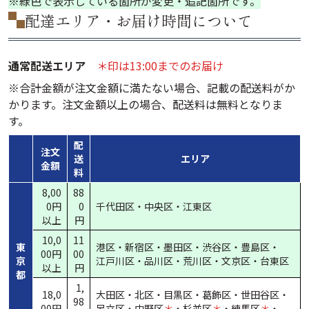
※緑色で表示している箇所が変更・追記箇所です。
配達エリア・お届け時間について
通常配送エリア
＊印は13:00までのお届け
※合計金額が注文金額に満たない場合、記載の配送料がか
かります。注文金額以上の場合、配送料は無料となりま
す。
配
注文
送
エリア
金額
料
8,00
88
0円
0
千代田区・
中央区・
江東区
以上
円
10,0
11
東
港区・
新宿区・
墨田区・
渋谷区・
豊島区・
00円
00
京
江戸川区・
品川区・
荒川区・
文京区・
台東区
以上
円
都
1,
18,0
大田区・
北区・
目黒区・
葛飾区・
世田谷区・
98
00円
足立区・
中野区
＊
・
杉並区
＊
・
練馬区
＊
・