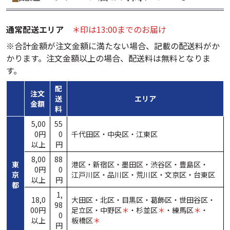
通常配送エリア
＊印は13:00までのお届け
※合計金額が注文金額に満たない場合、記載の配送料がか
かります。注文金額以上の場合、配送料は無料となりま
す。
配
注文
送
エリア
金額
料
5,00
55
0円
0
千代田区・
中央区・
江東区
以上
円
8,00
88
東
港区・
新宿区・
墨田区・
渋谷区・
豊島区・
0円
0
京
江戸川区・
品川区・
荒川区・
文京区・
台東区
以上
円
都
1,
18,0
大田区・
北区・
目黒区・
葛飾区・
世田谷区・
98
00円
足立区・
中野区
＊
・
杉並区
＊
・
練馬区
＊
・
0
以上
板橋区
＊
円