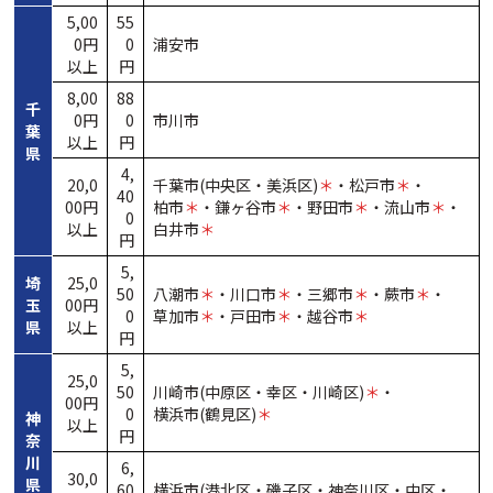
5,00
55
0円
0
浦安市
以上
円
8,00
88
千
0円
0
市川市
葉
以上
円
県
4,
20,0
千葉市(中央区・
美浜区)
＊
・
松戸市
＊
・
40
00円
柏市
＊
・
鎌ヶ谷市
＊
・
野田市
＊
・
流山市
＊
・
0
以上
白井市
＊
円
5,
埼
25,0
50
八潮市
＊
・
川口市
＊
・
三郷市
＊
・
蕨市
＊
・
玉
00円
0
草加市
＊
・
戸田市
＊
・
越谷市
＊
県
以上
円
5,
25,0
50
川崎市(中原区・
幸区・
川崎区)
＊
・
00円
0
横浜市(鶴見区)
＊
神
以上
円
奈
川
6,
30,0
県
60
横浜市(港北区・
磯子区・
神奈川区・
中区・