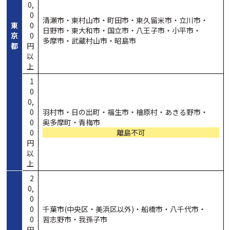
0,
0
清瀬市・
東村山市・
町田市・
東久留米市・
立川市・
東
0
日野市・
東大和市・
国立市・
八王子市・
小平市・
京
0
多摩市・
武蔵村山市・
昭島市
都
円
以
上
1
0
0,
0
羽村市・
日の出町・
福生市・
檜原村・
あきる野市・
0
奥多摩町・
青梅市
0
離島不可
円
以
上
2
0,
0
0
千葉市(中央区・
美浜区以外)・
船橋市・
八千代市・
0
習志野市・
我孫子市
円