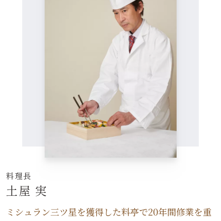
料理長
土屋 実
ミシュラン三ツ星を獲得した料亭で20年間修業を重