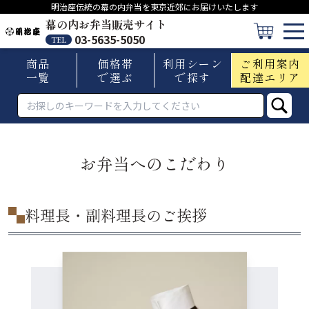
明治座伝統の幕の内弁当を東京近郊にお届けいたします
幕の内お弁当販売サイト
03-5635-5050
TEL
商品
価格帯
利用シーン
ご利用案内
一覧
で選ぶ
で探す
配達エリア
お弁当へのこだわり
料理長・副料理長のご挨拶