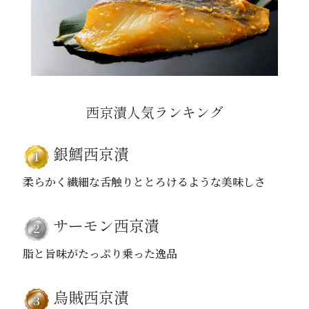
西京漬人気ランキング
銀鱈西京漬
柔らかく繊細な舌触りととろけるような美味しさ
サーモン西京漬
脂と旨味がたっぷり乗った逸品
烏賊西京漬