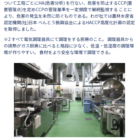
ついて工程ごとにHA(危害分析) を行ない、危害を防止するCCP(重
要管理点)を定めCCPの管理基準を一定頻度で継続監視する ことに
より、危害の発生を未然に防ぐものである。わが社では農林水産省
認定機関(社)日本 べんとう振興協会によるHACCP高度化計画の認定
を取得しました。
※2 すべて電気調理器具にて調理をする厨房のこと。 調理器具から
の排熱がガス厨房に比べると格段に少なく、低温・低湿度の調理環
境が作りやすい。 食材をより安全な環境で調理できる。