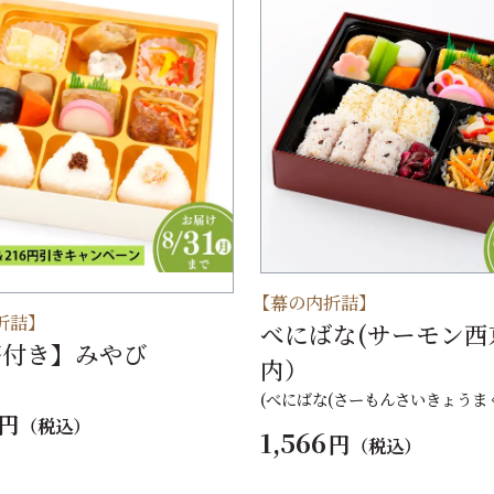
【幕の内折詰】
折詰】
べにばな(サーモン西
茶付き】みやび
内）
(べにばな(さーもんさいきょうまく
円
（税込）
1,566
円
（税込）