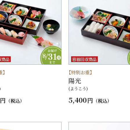
収商品
容器回収商品
重】
【特別お重】
陽光
)
(ようこう)
5,400
円
円
（税込）
（税込）