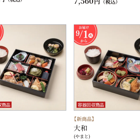
7,560
円
（税込）
収商品
容器回収商品
】
【新商品】
大和
(やまと)