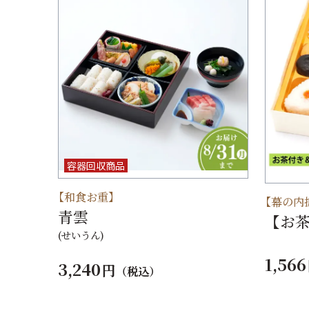
容器回収商品
【和食お重】
【幕の内
青雲
【お
(せいうん)
1,566
3,240
円
（税込）