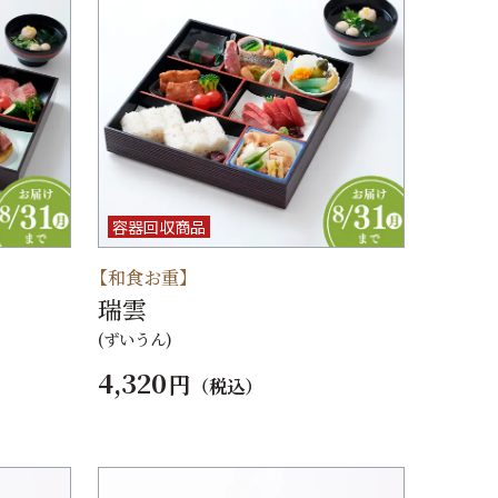
容器回収商品
【和食お重】
瑞雲
(ずいうん)
4,320
円
（税込）