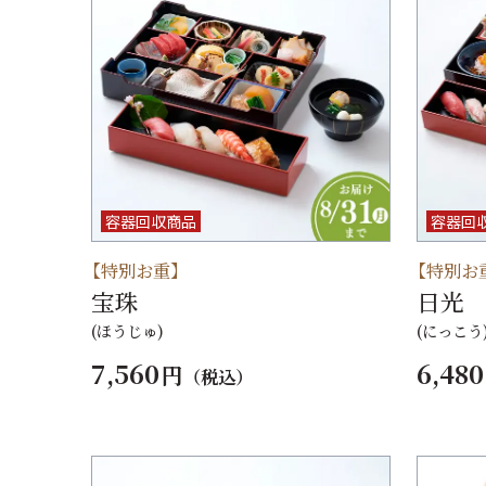
容器回収商品
容器回
【特別お重】
【特別お
宝珠
日光
(ほうじゅ)
(にっこう
7,560
6,480
円
（税込）