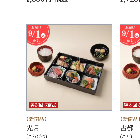
容器回収商品
容器回
【新商品】
【新商品
光月
古都
(こうげつ)
(こと)