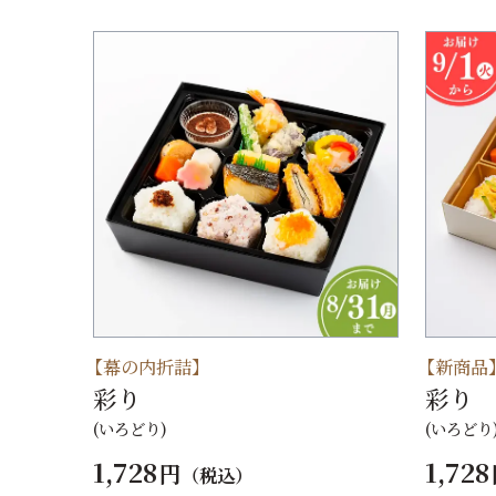
【幕の内折詰】
【新商品
彩り
彩り
(いろどり)
(いろどり
1,728
1,728
円
（税込）