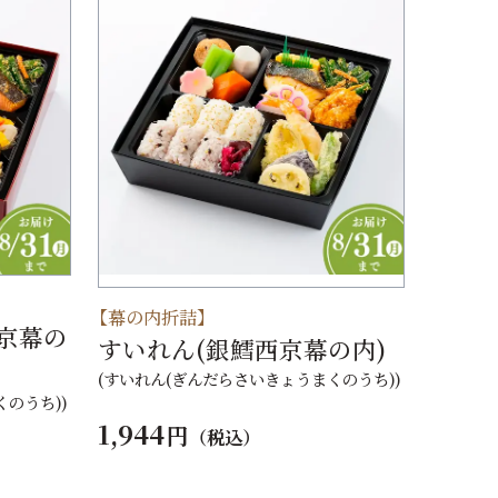
【幕の内折詰】
京幕の
すいれん(銀鱈西京幕の内)
(すいれん(ぎんだらさいきょうまくのうち))
のうち))
1,944
円
（税込）