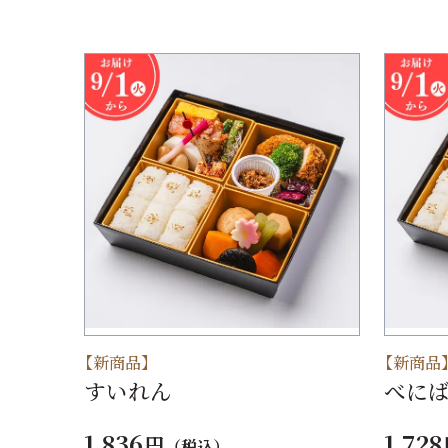
【新商品】
【新商品
すいれん
べに
1,836
1,728
円
（税込）