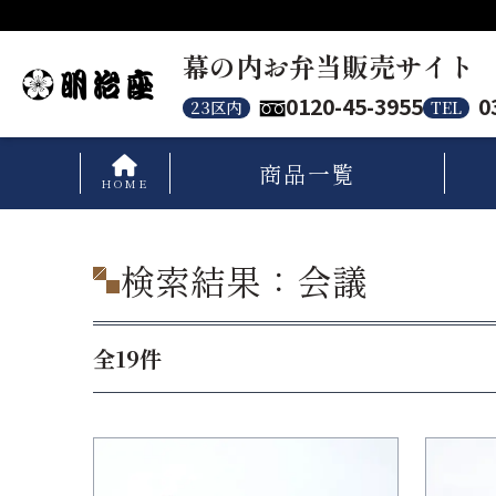
幕の内お弁当販売サイト
0120-45-3955
0
23区内
TEL
商品
一覧
HOME
検索結果：会議
全19件