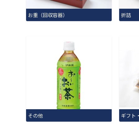
お重（回収容器）
折詰
その他
ギフト