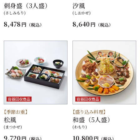
刺身盛（3人盛）
汐風
(さしみもり)
(しおかぜ)
8,478
8,640
円
円
（税込）
（税込）
容器回収商品
容器回収商品
【季節お重】
【盛り込み料理】
松風
和盛（5人盛）
(まつかぜ)
(わもり)
9,720
10,800
円
円
（税込）
（税込）