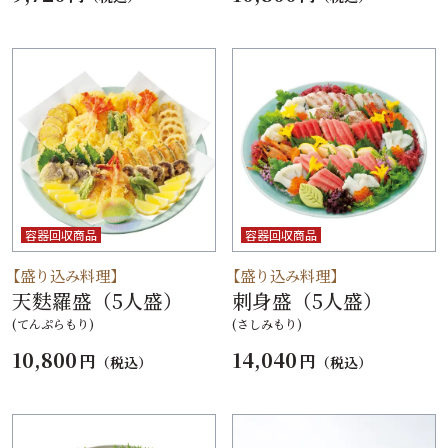
容器回収商品
容器回収商品
【盛り込み料理】
【盛り込み料理】
天麩羅盛（5人盛）
刺身盛（5人盛）
(てんぷらもり)
(さしみもり)
10,800
14,040
円
円
（税込）
（税込）