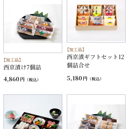
【加工品】
西京漬ギフトセット12
【加工品】
個詰合せ
西京漬け7個詰
5,180
4,860
円
（税込）
円
（税込）