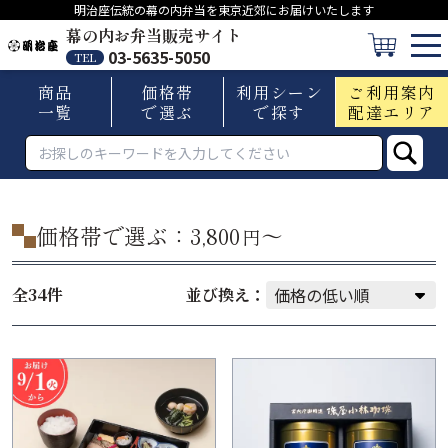
明治座伝統の幕の内弁当を東京近郊にお届けいたします
幕の内お弁当販売サイト
03-5635-5050
TEL
商品
価格帯
利用シーン
ご利用案内
一覧
で選ぶ
で探す
配達エリア
価格帯で選ぶ：
3,800
〜
円
全34件
並び換え：