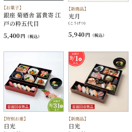
【お菓子】
【新商品】
銀座 菊廼舎 冨貴寄 江
光月
戸の粋五代目
(こうげつ)
5,940
5,400
円
（税込）
円
（税込）
容器回収商品
容器回収商品
【特別お重】
【新商品】
日光
日光