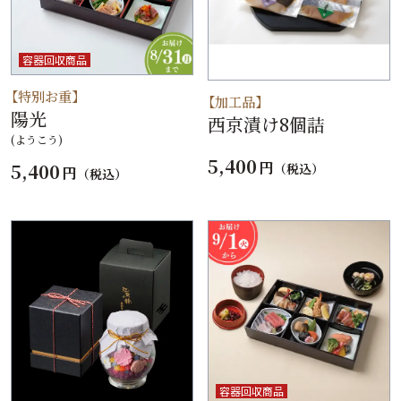
容器回収商品
【特別お重】
【加工品】
陽光
西京漬け8個詰
(ようこう)
5,400
円
5,400
（税込）
円
（税込）
容器回収商品