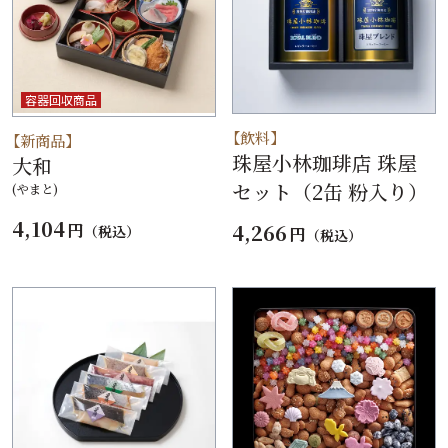
容器回収商品
【飲料】
【新商品】
珠屋小林珈琲店 珠屋
大和
セット（2缶 粉入り）
(やまと)
4,104
4,266
円
（税込）
円
（税込）