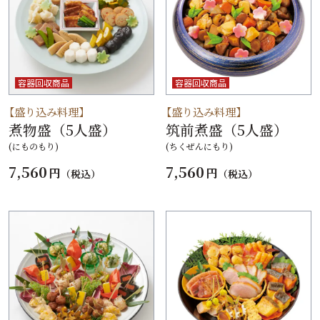
容器回収商品
容器回収商品
【盛り込み料理】
【盛り込み料理】
煮物盛（5人盛）
筑前煮盛（5人盛）
(にものもり)
(ちくぜんにもり)
7,560
7,560
円
円
（税込）
（税込）