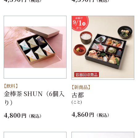
容器回収商品
【飲料】
【新商品】
金棒茶 SHUN（6個入
古都
り）
(こと)
4,860
4,800
円
（税込）
円
（税込）