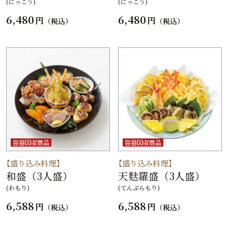
(にっこう)
(にっこう)
6,480
6,480
円
円
（税込）
（税込）
容器回収商品
容器回収商品
【盛り込み料理】
【盛り込み料理】
和盛（3人盛）
天麩羅盛（3人盛）
(わもり)
(てんぷらもり)
6,588
6,588
円
円
（税込）
（税込）