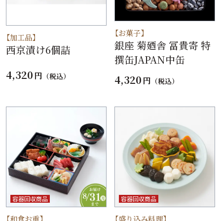
【お菓子】
【加工品】
銀座 菊廼舎 冨貴寄 特
西京漬け6個詰
撰缶JAPAN中缶
4,320
円
（税込）
4,320
円
（税込）
容器回収商品
容器回収商品
【和食お重】
【盛り込み料理】