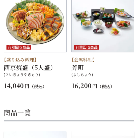
容器回収商品
容器回収商品
【盛り込み料理】
【会席料理】
西京焼盛（5人盛）
芳町
(さいきょうやきもり)
(よしちょう)
14,040
16,200
円
円
（税込）
（税込）
商品一覧