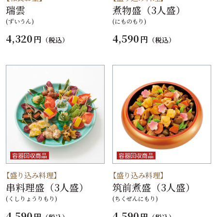
瑞雲
煮物盛（3人盛）
(ずいうん)
(にものもり)
4,320
4,590
円
円
（税込）
（税込）
容器回収商品
容器回収商品
【盛り込み料理】
【盛り込み料理】
串料理盛（3人盛）
筑前煮盛（3人盛）
(くしりょうりもり)
(ちくぜんにもり)
4,590
4,590
円
円
（税込）
（税込）