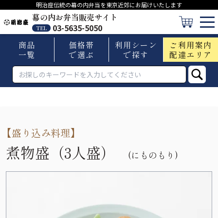
明治座伝統の幕の内弁当を東京近郊にお届けいたします
幕の内お弁当販売サイト
03-5635-5050
TEL
商品
価格帯
利用シーン
ご利用案内
一覧
で選ぶ
で探す
配達エリア
【
盛り込み料理
】
煮物盛（3人盛）
(にものもり)