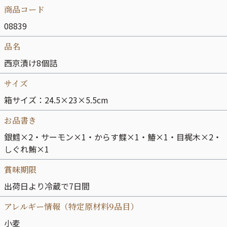
商品コード
08839
品名
西京漬け8個詰
サイズ
箱サイズ：24.5×23×5.5cm
お品書き
銀鱈×2・サーモン×1・からす鰈×1・鰆×1・目梶木×2・
しぐれ鮪×1
賞味期限
出荷日より冷蔵で7日間
アレルギー情報（特定原材料9品目）
小麦