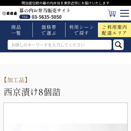
明治座伝統の幕の内弁当を東京近郊にお届けいたします
幕の内お弁当販売サイト
03-5635-5050
TEL
商品
価格帯
利用シーン
ご利用案内
一覧
で選ぶ
で探す
配達エリア
【
加工品
】
西京漬け8個詰