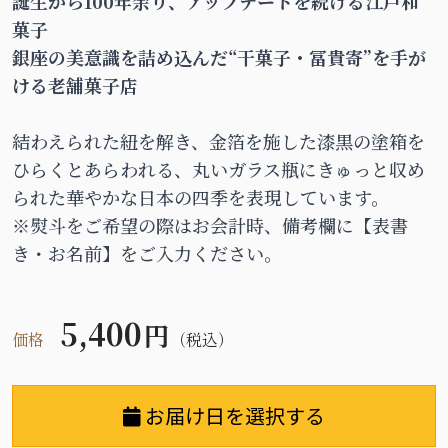
誕生から100年余り、アップデートを続ける江戸和
菓子
銀座の美意識を詰め込んだ“干菓子・冨貴寄”を手が
ける老舗菓子店
結わえられた紐を解き、金箔を施した漆黒の塗箱を
ひらくとあらわれる、丸いガラス瓶にきゅっと収め
られた華やかな日本の四季を表現しています。
※熨斗をご希望の際はお会計時、備考欄に【表書
き・お名前】をご入力ください。
5,400
円
価格
（税込）
お届け日を選択する