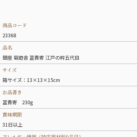
商品コード
23368
品名
銀座 菊廼舎 冨貴寄 江戸の粋五代目
サイズ
箱サイズ：13×13×15cm
お品書き
冨貴寄 230g
賞味期限
31日以上
アレルギー情報（特定原材料9品目）