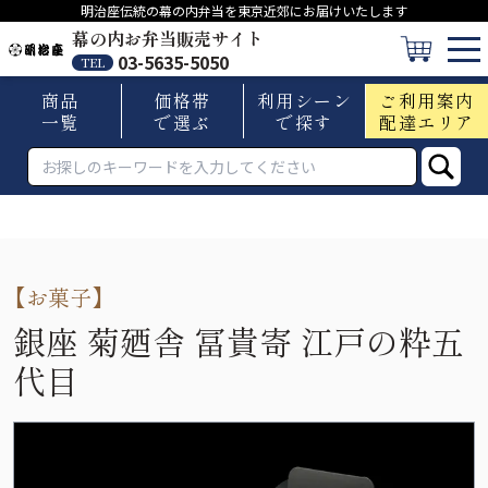
明治座伝統の幕の内弁当を東京近郊にお届けいたします
幕の内お弁当販売サイト
03-5635-5050
TEL
商品
価格帯
利用シーン
ご利用案内
一覧
で選ぶ
で探す
配達エリア
【
お菓子
】
銀座 菊廼舎 冨貴寄 江戸の粋五
代目