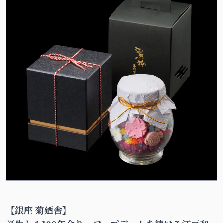
【銀座 菊廼舎】