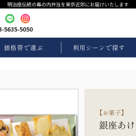
明治座伝統の幕の内弁当を東京近郊にお届けいたします
3-5635-5050
価格帯
で選ぶ
利用シーン
で探す
【
お菓子
】
銀座あけ