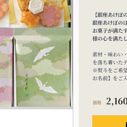
【銀座あけぼ
銀座あけぼの
お菓子が満た
様の心を満た
素材・味わい
を落ち着いた
※熨斗をご希
お名前】をご
2,16
価格