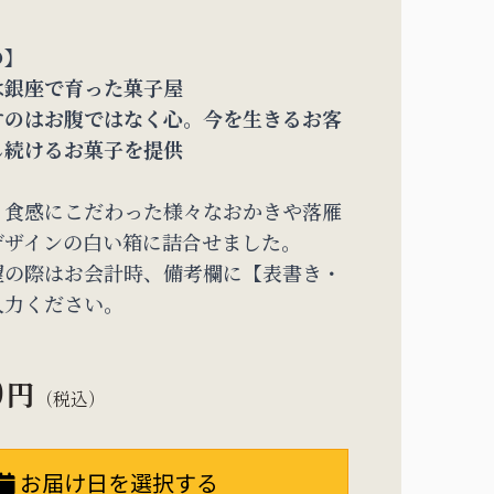
の】
は銀座で育った菓子屋
すのはお腹ではなく心。今を生きるお客
し続けるお菓子を提供
・食感にこだわった様々なおかきや落雁
デザインの白い箱に詰合せました。
望の際はお会計時、備考欄に【表書き・
入力ください。
0
円
（税込）
お届け日を選択する