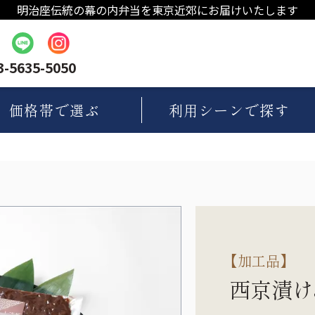
明治座伝統の幕の内弁当を東京近郊にお届けいたします
3-5635-5050
価格帯
で選ぶ
利用シーン
で探す
【
加工品
】
西京漬け