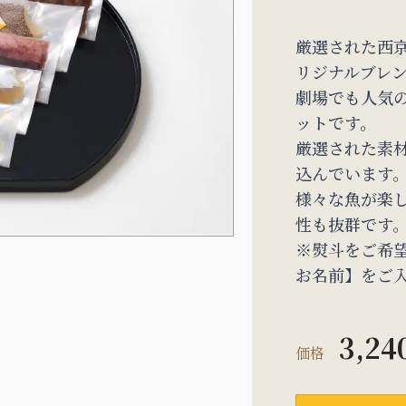
厳選された西
リジナルブレ
劇場でも人気
ットです。
厳選された素
込んでいます
様々な魚が楽
性も抜群です
※熨斗をご希
お名前】をご
3,24
価格