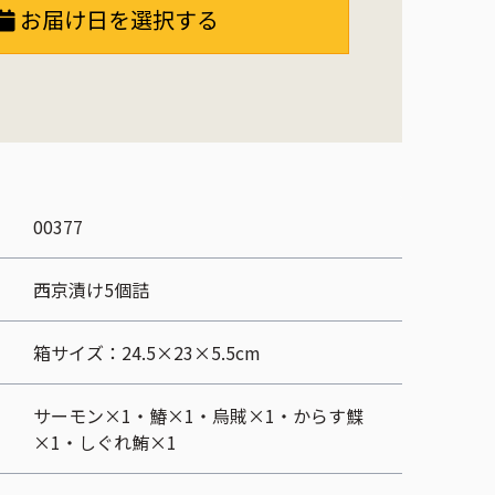
お届け日を選択する
00377
西京漬け5個詰
箱サイズ：24.5×23×5.5cm
サーモン×1・鰆×1・烏賊×1・からす鰈
×1・しぐれ鮪×1