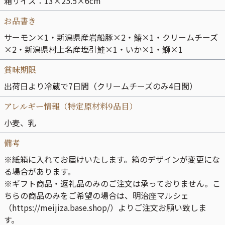
箱サイズ：13×25.5×6cm
お品書き
サーモン×1・新潟県産岩船豚×2・鰆×1・クリームチーズ
×2・新潟県村上名産塩引鮭×1・いか×1・鰤×1
賞味期限
出荷日より冷蔵で7日間（クリームチーズのみ4日間）
アレルギー情報（特定原材料9品目）
小麦、乳
備考
※紙箱に入れてお届けいたします。箱のデザインが変更にな
る場合があります。
※ギフト商品・返礼品のみのご注文は承っておりません。こ
ちらの商品のみをご希望の場合は、明治座マルシェ
（https://meijiza.base.shop/）よりご注文お願い致しま
す。