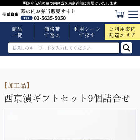
明治座伝統の幕の内弁当を東京近郊にお届けいたします
幕の内お弁当販売サイト
03-5635-5050
TEL
商品
価格帯
利用シーン
ご利用案内
一覧
で選ぶ
で探す
配達エリア
【
加工品
】
西京漬ギフトセット9個詰合せ