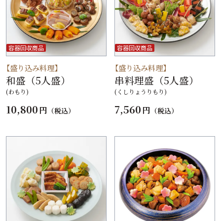
容器回収商品
容器回収商品
【盛り込み料理】
【盛り込み料理】
和盛（5人盛）
串料理盛（5人盛）
(わもり)
(くしりょうりもり)
10,800
7,560
円
円
（税込）
（税込）