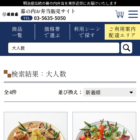
明治座伝統の幕の内弁当を東京近郊にお届けいたします
幕の内お弁当販売サイト
03-5635-5050
TEL
商品
価格帯
利用シーン
ご利用案内
一覧
で選ぶ
で探す
配達エリア
検索結果：大人数
全4件
並び換え：