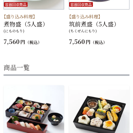
容器回収商品
容器回収商品
【盛り込み料理】
【盛り込み料理】
煮物盛（5人盛）
筑前煮盛（5人盛）
(にものもり)
(ちくぜんにもり)
7,560
7,560
円
円
（税込）
（税込）
商品一覧