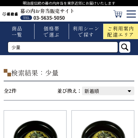
明治座伝統の幕の内弁当を東京近郊にお届けいたします
幕の内お弁当販売サイト
03-5635-5050
TEL
商品
価格帯
利用シーン
ご利用案内
一覧
で選ぶ
で探す
配達エリア
検索結果：少量
全2件
並び換え：