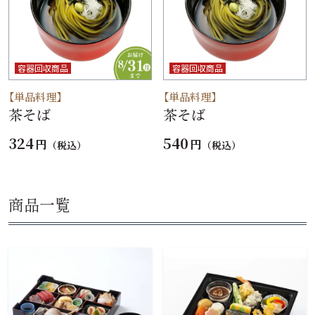
容器回収商品
容器回収商品
【単品料理】
【単品料理】
茶そば
茶そば
324
540
円
円
（税込）
（税込）
商品一覧