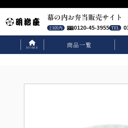
幕の内お弁当販売サイト
0120-45-3955
0
23区内
TEL
商品
一覧
HOME