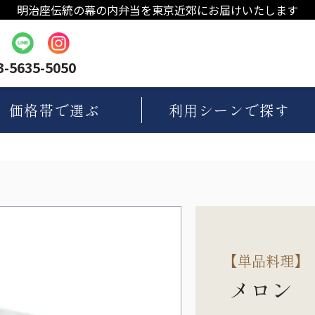
明治座伝統の幕の内弁当を東京近郊にお届けいたします
3-5635-5050
価格帯
で選ぶ
利用シーン
で探す
【
単品料理
】
メロン