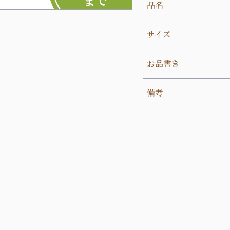
品名
サイズ
お品書き
備考