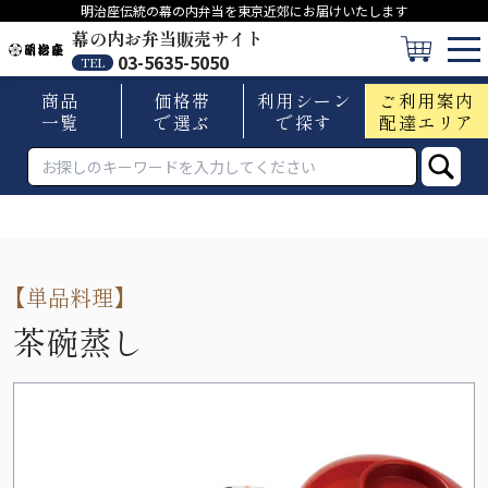
明治座伝統の幕の内弁当を東京近郊にお届けいたします
幕の内お弁当販売サイト
03-5635-5050
TEL
商品
価格帯
利用シーン
ご利用案内
一覧
で選ぶ
で探す
配達エリア
【
単品料理
】
茶碗蒸し