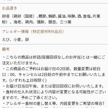
お品書き
卵液（鶏卵（国産）､鰹節､鯖節､醤油､味醂､酒､食塩､片栗
粉）、海老、鶏肉、蒲鉾、銀杏、三つ葉
アレルギー情報（特定原材料9品目）
えび、小麦、卵
備考
・こちらの商品は折詰(容器回収なしのお弁当)とは一緒にご
注文いただけません。
・この商品のご予約はお届け日の2日前、数量変更は前日
11：00、キャンセルは2日前の午前中までにお願いいたしま
す。(いずれも土日祝除く)
・お届け日当日午後、または翌日回収にお伺いいたします。
・食材の仕入れ状況により内容が変更となる可能性がござい
ますので、予めご了承ください。
・アレルギー食材の差し替え等、内容変更をご希望の場合7