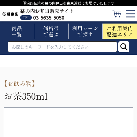
明治座伝統の幕の内弁当を東京近郊にお届けいたします
幕の内お弁当販売サイト
03-5635-5050
TEL
商品
価格帯
利用シーン
ご利用案内
一覧
で選ぶ
で探す
配達エリア
【
お飲み物
】
お茶350ml