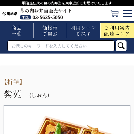
明治座伝統の幕の内弁当を東京近郊にお届けいたします
幕の内お弁当販売サイト
03-5635-5050
TEL
商品
価格帯
利用シーン
ご利用案内
一覧
で選ぶ
で探す
配達エリア
【
折詰
】
紫苑
(しおん)