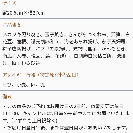
サイズ
縦20.5cm×横27cm
お品書き
メカジキ照り焼き、玉子焼き、きんぴらつくね串、蒲鉾、白
花豆、蓮根、隠元胡麻和え、海老あられ揚げ、茄子天婦羅、
獅子唐素揚げ、パプリカ素揚げ、煮物（里芋、がんもどき、
南瓜、人参、椎茸、蕗、花麩）、白胡麻白米俵ご飯、柴漬
け、柚子わらび餅
アレルギー情報（特定原材料9品目）
えび、小麦、卵、乳
備考
・この商品のご予約はお届け日の2日前、数量変更は前日
11：00、キャンセルは2日前の午前中までにお願いいたしま
す。(いずれも土日祝除く)
・お届け日当日午後、または翌日回収にお伺いいたします。