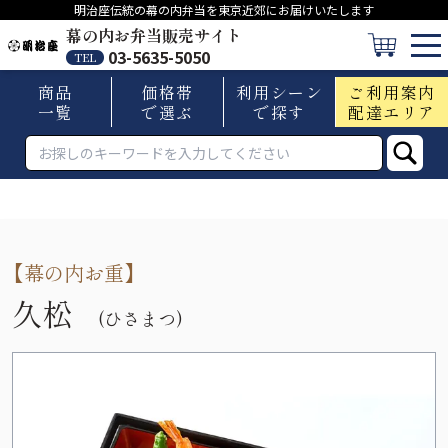
明治座伝統の幕の内弁当を東京近郊にお届けいたします
幕の内お弁当販売サイト
03-5635-5050
TEL
商品
価格帯
利用シーン
ご利用案内
一覧
で選ぶ
で探す
配達エリア
【
幕の内お重
】
久松
(ひさまつ)