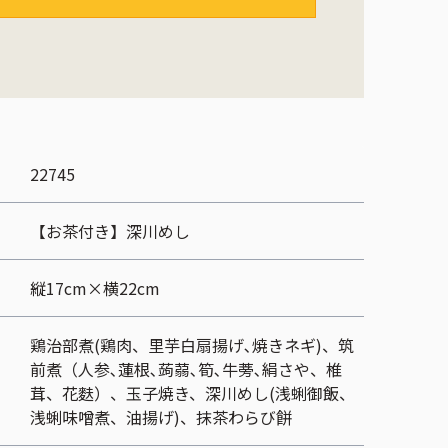
22745
【お茶付き】深川めし
縦17cm×横22cm
鶏治部煮(鶏肉、里芋白扇揚げ､焼きネギ)、筑
前煮（人参､蓮根､蒟蒻､筍､牛蒡､絹さや、椎
茸、花麩）、玉子焼き、深川めし(浅蜊御飯、
浅蜊味噌煮、油揚げ)、抹茶わらび餅