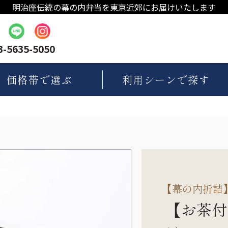
明治座伝統の幕の内弁当を東京近郊にお届けいたします
3-5635-5050
価格帯
で選ぶ
利用シーン
で探す
【
幕の内折詰
【お茶