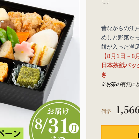
し)
昔ながらの江
めしと野菜た
餅が入った満
【8
月
1
日～
8
日本茶紙パッ
き
※
お茶の有無に
1,56
価格