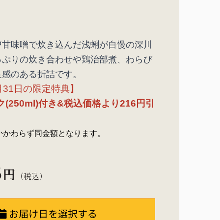
戸甘味噌で炊き込んだ浅蜊が自慢の深川
っぷりの炊き合わせや鶏治部煮、わらび
足感のある折詰です。
月
31
日の限定特典】
ク
(250ml)
付き&税込価格より216円引
かかわらず同金額となります。
6
円
（税込）
お届け日を選択する