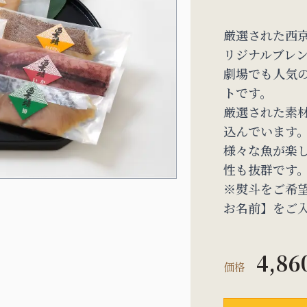
厳選された西
リジナルブレ
劇場でも人気
トです。
厳選された素
込んでいます
様々な魚が楽
性も抜群です
※熨斗をご希
お名前】をご
4,86
価格