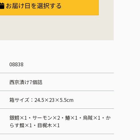
お届け日を選択する
08838
西京漬け7個詰
箱サイズ：24.5×23×5.5cm
銀鱈×1・サーモン×2・鰆×1・烏賊×1・か
らす鰈×1・目梶木×1