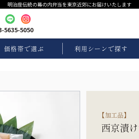
明治座伝統の幕の内弁当を東京近郊にお届けいたします
3-5635-5050
価格帯
で選ぶ
利用シーン
で探す
【
加工品
】
西京漬け