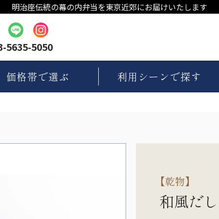
明治座伝統の幕の内弁当を東京近郊にお届けいたします
3-5635-5050
価格帯
で選ぶ
利用シーン
で探す
【
乾物
】
和風だし