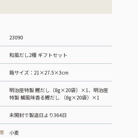
23090
和風だし2種 ギフトセット
箱サイズ：21×27.5×3cm
明治座特製 鰹だし（8g×20袋）×1、明治座
特製 鯛風味香る鰹だし （8g×20袋）×1
未開封で製造日より364日
原
小麦