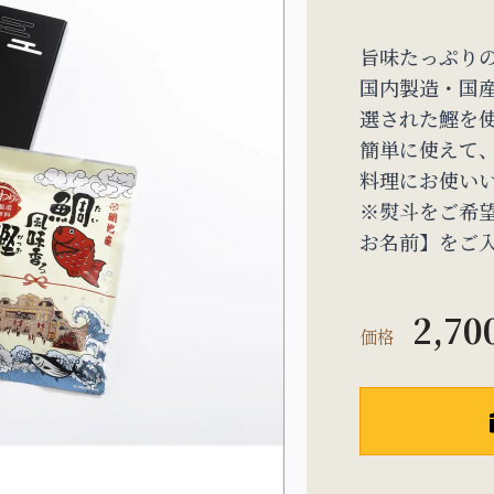
旨味たっぷり
国内製造・国
選された鰹を
簡単に使えて、
料理にお使い
※熨斗をご希
お名前】をご
2,70
価格