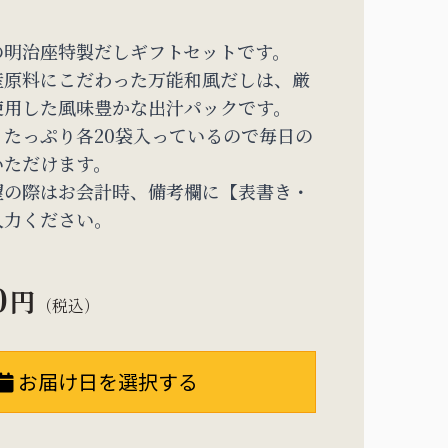
の明治座特製だしギフトセットです。
産原料にこだわった万能和風だしは、厳
使用した風味豊かな出汁パックです。
たっぷり各20袋入っているので毎日の
いただけます。
望の際はお会計時、備考欄に【表書き・
入力ください。
0
円
（税込）
お届け日を選択する