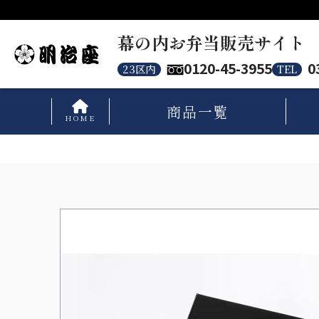
幕の内お弁当販売サイト
0120-45-3955
0
23区内
TEL
商品
一覧
HOME