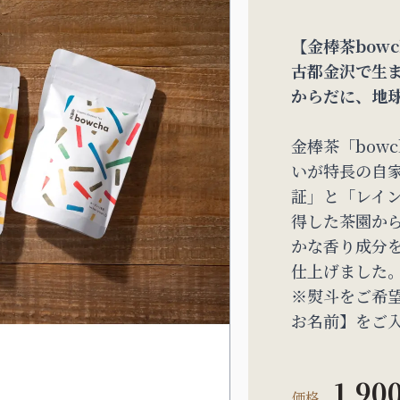
【金棒茶bowc
古都金沢で生
からだに、地
金棒茶「bow
いが特長の自家
証」と「レイ
得した茶園か
かな香り成分
仕上げました
※熨斗をご希
お名前】をご
1,90
価格