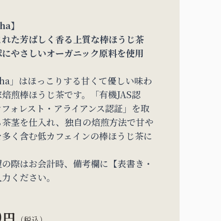
ha】
まれた芳ばしく香る上質な棒ほうじ茶
球にやさしいオーガニック原料を使用
cha」はほっこりする甘くて優しい味わ
焙煎棒ほうじ茶です。「有機JAS認
ンフォレスト・アライアンス認証」を取
ら茶茎を仕入れ、独自の焙煎方法で甘や
を多く含む低カフェインの棒ほうじ茶に
。
望の際はお会計時、備考欄に【表書き・
入力ください。
0
円
（税込）