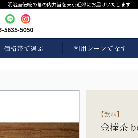
明治座伝統の幕の内弁当を東京近郊にお届けいたします
3-5635-5050
価格帯
で選ぶ
利用シーン
で探す
【
飲料
】
金棒茶 b