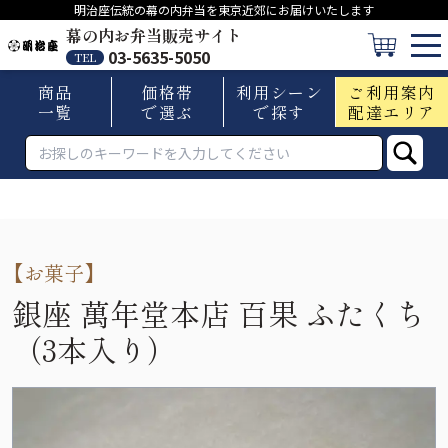
明治座伝統の幕の内弁当を東京近郊にお届けいたします
幕の内お弁当販売サイト
03-5635-5050
TEL
商品
価格帯
利用シーン
ご利用案内
一覧
で選ぶ
で探す
配達エリア
【
お菓子
】
銀座 萬年堂本店 百果 ふたくち
（3本入り）