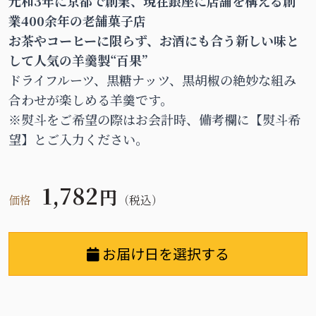
元和3年に京都で創業、現在銀座に店舗を構える創
業400余年の老舗菓子店
お茶やコーヒーに限らず、お酒にも合う新しい味と
して人気の羊羹製“百果”
ドライフルーツ、黒糖ナッツ、黒胡椒の絶妙な組み
合わせが楽しめる羊羹です。
※熨斗をご希望の際はお会計時、備考欄に【熨斗希
望】とご入力ください。
1,782
円
価格
（税込）
お届け日を選択する